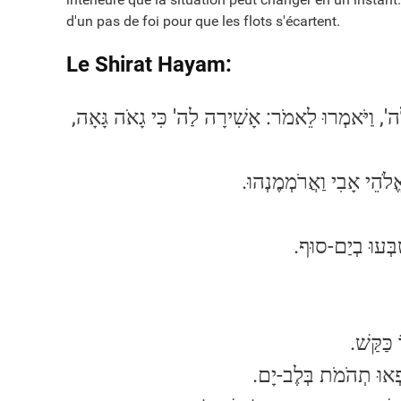
d'un pas de foi pour que les flots s'écartent.
Le Shirat Hayam:
.ה', וַיֹּאמְרוּ לֵאמֹר: אָשִׁירָה לַה' כִּי גָאֹה גָּאָה
.אֱלֹהֵי אָבִי וַאֲרֹמְמֶנְהוּ
.ֻבְּעוּ בְיַם-סוּף
.כַּקַּשׁ
.קָפְאוּ תְהֹמֹת בְּלֶב-יָם