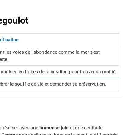
egoulot
ification
rir les voies de l'abondance comme la mer s'est
rte.
oniser les forces de la création pour trouver sa moitié.
brer le souffle de vie et demander sa préservation.
la réaliser avec une
immense joie
et une certitude
. Comme nos ancêtres au bord de la mer, il suffit parfois