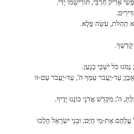
.שִׁי אָרִיק חַרְבִּי, תּוֹרִישֵׁמוֹ יָדִי
.ַדִּירִים
.רָא תְהִלֹּת, עֹשֵׂה פֶלֶא
. קָדְשֶׁךָ
.מֹגוּ כֹּל יֹשְׁבֵי כְנָעַן
.ּאָבֶן; עַד-יַעֲבֹר עַמְּךָ ה', עַד-יַעֲבֹר עַם-זוּ
.תָּ, ה'; מִקְּדָשׁ אֲדֹנָי כּוֹנְנוּ יָדֶיךָ
.ה' עֲלֵהֶם אֶת-מֵי הַיָּם; וּבְנֵי יִשְׂרָאֵל הָלְכוּ