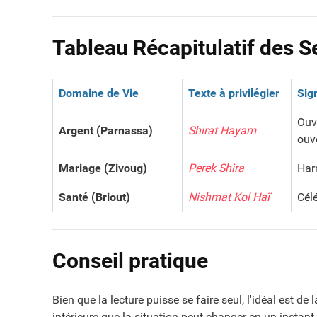
Tableau Récapitulatif des S
Domaine de Vie
Texte à privilégier
Sign
Ouv
Argent (Parnassa)
Shirat Hayam
ouve
Mariage (Zivoug)
Perek Shira
Harm
Santé (Briout)
Nishmat Kol Haï
Célé
Conseil pratique
Bien que la lecture puisse se faire seul, l'idéal est de 
intérieure que la situation peut changer en un instant