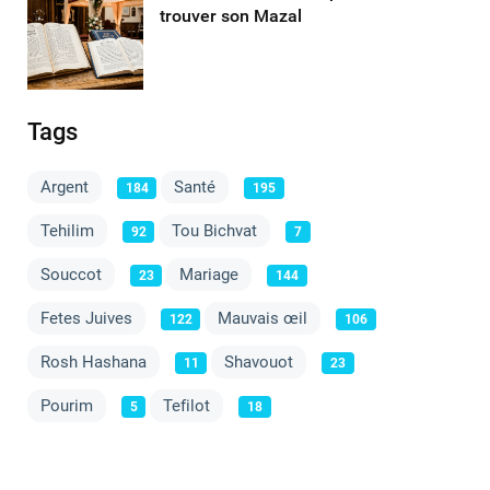
trouver son Mazal
Tags
Argent
Santé
184
195
Tehilim
Tou Bichvat
92
7
Souccot
Mariage
23
144
Fetes Juives
Mauvais œil
122
106
Rosh Hashana
Shavouot
11
23
Pourim
Tefilot
5
18