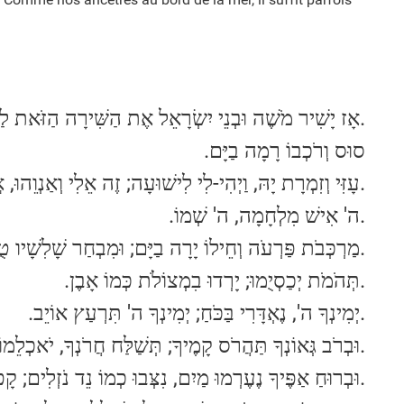
אָז יָשִׁיר מֹשֶׁה וּבְנֵי יִשְׂרָאֵל אֶת הַשִּׁירָה הַזֹּאת לַ,
סוּס וְרֹכְבוֹ רָמָה בַיָּם.
עָזִּי וְזִמְרָת יָהּ, וַיְהִי-לִי לִישׁוּעָה; זֶה אֵלִי וְאַנְוֵהוּ, .
.ה' אִישׁ מִלְחָמָה, ה' שְׁמוֹ.
מַרְכְּבֹת פַּרְעֹה וְחֵילוֹ יָרָה בַיָּם; וּמִבְחַר שָׁלִשָׁיו ט.
.תְּהֹמֹת יְכַסְיֻמוּ; יָרְדוּ בִמְצוֹלֹת כְּמוֹ אָבֶן.
.יְמִינְךָ ה', נֶאְדָּרִי בַּכֹּחַ; יְמִינְךָ ה' תִּרְעַץ אוֹיֵב.
וּבְרֹב גְּאוֹנְךָ תַּהֲרֹס קָמֶיךָ; תְּשַׁלַּח חֲרֹנְךָ, יֹאכְלֵמוֹ .
וּבְרוּחַ אַפֶּיךָ נֶעֶרְמוּ מַיִם, נִצְּבוּ כְמוֹ נֵד נֹזְלִים; .