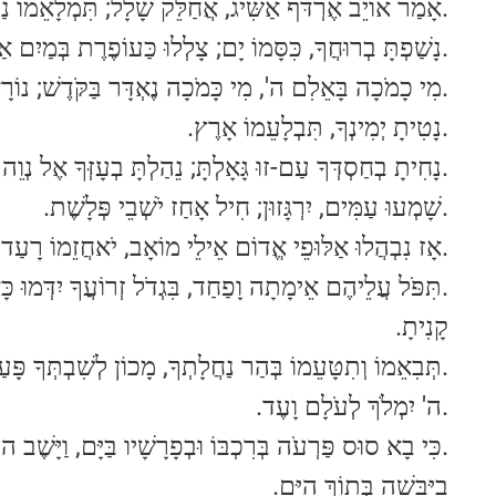
אָמַר אוֹיֵב אֶרְדֹּף אַשִּׂיג, אֲחַלֵּק שָׁלָל; תִּמְלָאֵמוֹ נַפְ.
נָשַׁפְתָּ בְרוּחֲךָ, כִּסָּמוֹ יָם; צָלְלוּ כַּעוֹפֶרֶת בְּמַיִם א.
מִי כָמֹכָה בָּאֵלִם ה', מִי כָּמֹכָה נֶאְדָּר בַּקֹּדֶשׁ; נוֹ.
.נָטִיתָ יְמִינְךָ, תִּבְלָעֵמוֹ אָרֶץ.
נָחִיתָ בְחַסְדְּךָ עַם-זוּ גָּאָלְתָּ; נֵהַלְתָּ בְעָזְּךָ אֶל נְוֵה.
.שָׁמְעוּ עַמִּים, יִרְגָּזוּן; חִיל אָחַז יֹשְׁבֵי פְּלָשֶׁת.
אָז נִבְהֲלוּ אַלּוּפֵי אֱדוֹם אֵילֵי מוֹאָב, יֹאחֲזֵמוֹ רָעַד; נָ.
תִּפֹּל עֲלֵיהֶם אֵימָתָה וָפַחַד, בִּגְדֹל זְרוֹעֲךָ יִדְּמוּ כָ
קָנִיתָ.
תְּבִאֵמוֹ וְתִטָּעֵמוֹ בְּהַר נַחֲלָתְךָ, מָכוֹן לְשִׁבְתְּךָ פָּעַלְ.
.ה' יִמְלֹךְ לְעֹלָם וָעֶד.
כִּי בָא סוּס פַּרְעֹה בְּרִכְבּוֹ וּבְפָרָשָׁיו בַּיָּם, וַיָּשֶׁב 
בַיַּבָּשָׁה בְּתוֹךְ הַיָּם.