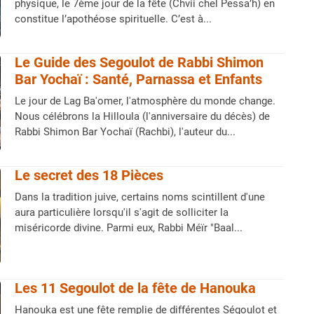
physique, le 7ème jour de la fête (Chvii chel Pessa’h) en
constitue l’apothéose spirituelle. C’est à...
Le Guide des Segoulot de Rabbi Shimon
Bar Yochaï : Santé, Parnassa et Enfants
Le jour de Lag Ba'omer, l'atmosphère du monde change.
Nous célébrons la Hilloula (l'anniversaire du décès) de
Rabbi Shimon Bar Yochaï (Rachbi), l'auteur du...
Le secret des 18 Pièces
Dans la tradition juive, certains noms scintillent d'une
aura particulière lorsqu'il s'agit de solliciter la
miséricorde divine. Parmi eux, Rabbi Méïr "Baal...
Les 11 Segoulot de la fête de Hanouka
Hanouka est une fête remplie de différentes Ségoulot et