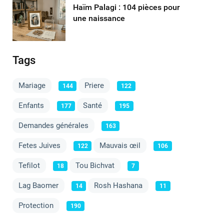
Haïm Palagi : 104 pièces pour
une naissance
Tags
Mariage
Priere
144
122
Enfants
Santé
177
195
Demandes générales
163
Fetes Juives
Mauvais œil
122
106
Tefilot
Tou Bichvat
18
7
Lag Baomer
Rosh Hashana
14
11
Protection
190