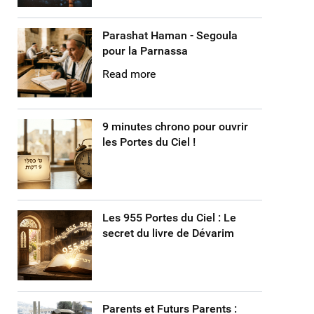
Parashat Haman - Segoula
pour la Parnassa
Read more
9 minutes chrono pour ouvrir
les Portes du Ciel !
Les 955 Portes du Ciel : Le
secret du livre de Dévarim
e: L'étude du Traité Kinim contre la maladie : La Ségoula du Rav Kan
Parents et Futurs Parents :