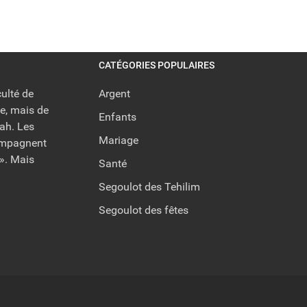
CATÉGORIES POPULAIRES
ulté de
Argent
ie, mais de
Enfants
rah. Les
Mariage
compagnent
s». Mais
Santé
Segoulot des Tehilim
Segoulot des fêtes