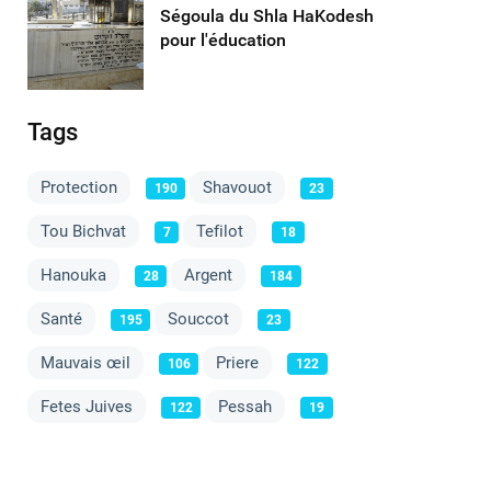
Ségoula du Shla HaKodesh
pour l'éducation
Tags
Protection
Shavouot
190
23
Tou Bichvat
Tefilot
7
18
Hanouka
Argent
28
184
Santé
Souccot
195
23
Mauvais œil
Priere
106
122
Fetes Juives
Pessah
122
19