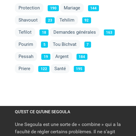
Protection
Mariage
190
144
Shavouot
Tehilim
23
92
Tefilot
Demandes générales
18
163
Pourim
Tou Bichvat
5
7
Pessah
Argent
19
184
Priere
Santé
122
195
QU'EST CE QU'UNE SEGOULA
Une Segoula est une sorte de « combine » qui a la
faculté de régler certains problèmes. Il ne s’agit