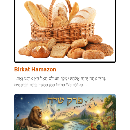
Birkat Hamazon
בָּרוּךְ אַתָּה יְהֹוָה אֱלֹהֵינוּ מֶלֶךְ הָעוֹלָם הָאֵל הַזָּן אוֹתָנוּ וְאֶת
הָעוֹלָם כֻּלּוֹ בְּטוּבוֹ בְּחֵן בְּחֶסֶד בְּרֶוַח וּבְרַחֲמִים...