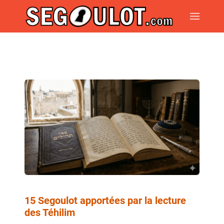
15 Segoulot apportées par la lecture
des Téhilim