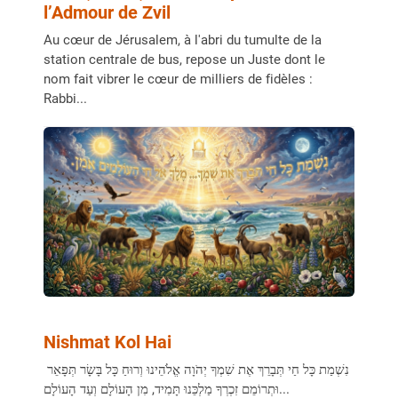
l’Admour de Zvil
Au cœur de Jérusalem, à l'abri du tumulte de la
station centrale de bus, repose un Juste dont le
nom fait vibrer le cœur de milliers de fidèles :
Rabbi...
Nishmat Kol Hai
נִשְׁמַת כָּל חַי תְּבָרֵךְ אֶת שִׁמְךָ יְהֹוָה אֱלֹהֵינוּ וְרוּחַ כָּל בָּשָׂר תְּפָאֵר
וּתְרוֹמֵם זִכְרְךָ מַלְכֵּנוּ תָּמִיד, מִן הָעוֹלָם וְעַד הָעוֹלָם...