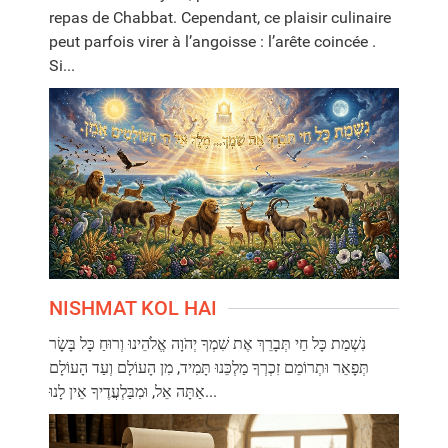
repas de Chabbat. Cependant, ce plaisir culinaire
peut parfois virer à l’angoisse : l’arête coincée .
Si...
NISHMAT KOL HAI
נִשְׁמַת כָּל חַי תְּבָרֵךְ אֶת שִׁמְךָ יְהֹוָה אֱלֹהֵינוּ וְרוּחַ כָּל בָּשָׂר
תְּפָאֵר וּתְרוֹמֵם זִכְרְךָ מַלְכֵּנוּ תָּמִיד, מִן הָעוֹלָם וְעַד הָעוֹלָם
אַתָּה אֵל, וּמִבַּלְעֲדֶיךָ אֵין לָנוּ...