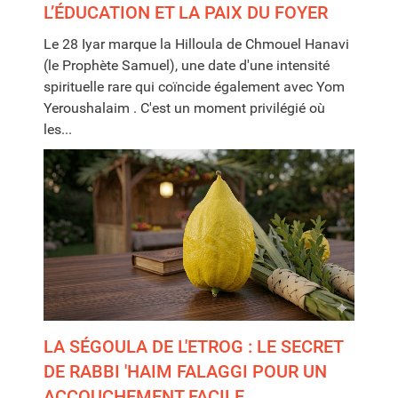
L’ÉDUCATION ET LA PAIX DU FOYER
Le 28 Iyar marque la Hilloula de Chmouel Hanavi
(le Prophète Samuel), une date d'une intensité
spirituelle rare qui coïncide également avec Yom
Yeroushalaim . C'est un moment privilégié où
les...
LA SÉGOULA DE L'ETROG : LE SECRET
DE RABBI 'HAIM FALAGGI POUR UN
ACCOUCHEMENT FACILE